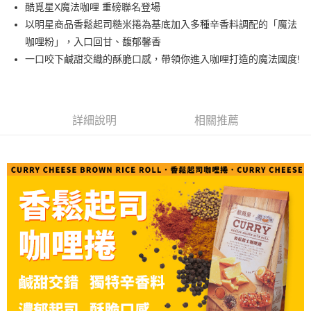
Apple Pay
酷覓星X魔法咖哩 重磅聯名登場
以明星商品香鬆起司糙米捲為基底加入多種辛香料調配的「魔法
街口支付
咖哩粉」，入口回甘、馥郁馨香
悠遊付
一口咬下鹹甜交織的酥脆口感，帶領你進入咖哩打造的魔法國度!
Google Pay
AFTEE先享後付
詳細說明
相關推薦
相關說明
【關於「AFTEE先享後付」】
ATM付款
AFTEE先享後付是「在收到商品之後才付款」的支付方式。 讓您購物簡單
便利好安心！
１．簡單：不需註冊會員、不需綁卡、不需儲值。
運送方式
２．便利：只要手機號碼，簡訊認證，即可結帳。
３．安心：先確認商品／服務後，再付款。
全家取貨付款
每筆NT$90，滿NT$1,200(含以上)免運費
【「AFTEE先享後付」結帳流程】
１．於結帳方式選擇「AFTEE先享後付」後，將跳轉至「AFTEE先享後付」
7-11取貨付款
結帳頁面，進行簡訊認證並確認金額後，即可完成結帳。
２．訂單成立數日內，您將收到繳費通知簡訊。
每筆NT$90，滿NT$1,200(含以上)免運費
３．收到繳費通知簡訊後14天內，點擊此簡訊中的連結，可透過四大超商／
ATM／網路銀行／等多元方式進行付款，方視為交易完成。
宅配(新竹貨運)
※ 請注意：結帳手續完成當下不需立刻繳費，但若您需要取消訂單，請聯絡