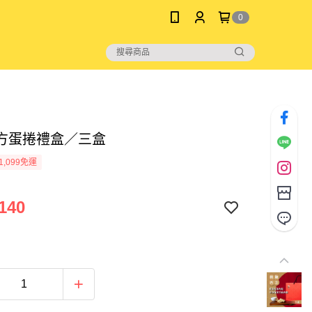
0
方蛋捲禮盒／三盒
1,099免運
140