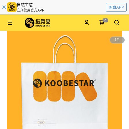
自然主意
開啟APP
立刻使用官方APP
0
1
/
1