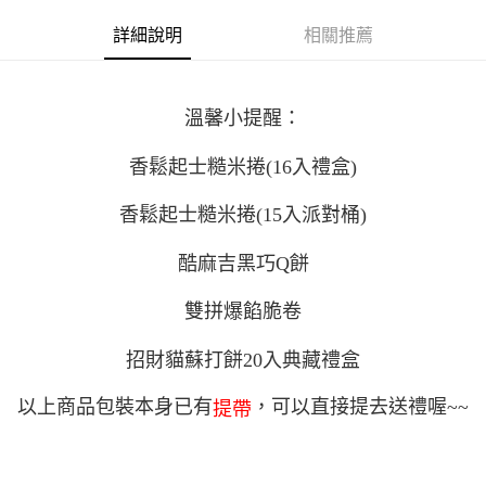
Apple Pay
詳細說明
相關推薦
街口支付
悠遊付
溫馨小提醒：
Google Pay
香鬆起士糙米捲(16入禮盒)
AFTEE先享後付
相關說明
香鬆起士糙米捲(15入派對桶)
【關於「AFTEE先享後付」】
ATM付款
AFTEE先享後付是「在收到商品之後才付款」的支付方式。 讓您購物簡單
便利好安心！
酷麻吉黑巧Q餅
１．簡單：不需註冊會員、不需綁卡、不需儲值。
運送方式
２．便利：只要手機號碼，簡訊認證，即可結帳。
雙拼爆餡脆卷
３．安心：先確認商品／服務後，再付款。
全家取貨付款
每筆NT$90，滿NT$1,200(含以上)免運費
【「AFTEE先享後付」結帳流程】
招財貓蘇打餅20入典藏禮盒
１．於結帳方式選擇「AFTEE先享後付」後，將跳轉至「AFTEE先享後付」
7-11取貨付款
結帳頁面，進行簡訊認證並確認金額後，即可完成結帳。
以上商品包裝本身已有
，可以直接提去送禮喔~~
提帶
２．訂單成立數日內，您將收到繳費通知簡訊。
每筆NT$90，滿NT$1,200(含以上)免運費
３．收到繳費通知簡訊後14天內，點擊此簡訊中的連結，可透過四大超商／
ATM／網路銀行／等多元方式進行付款，方視為交易完成。
宅配(新竹貨運)
※ 請注意：結帳手續完成當下不需立刻繳費，但若您需要取消訂單，請聯絡