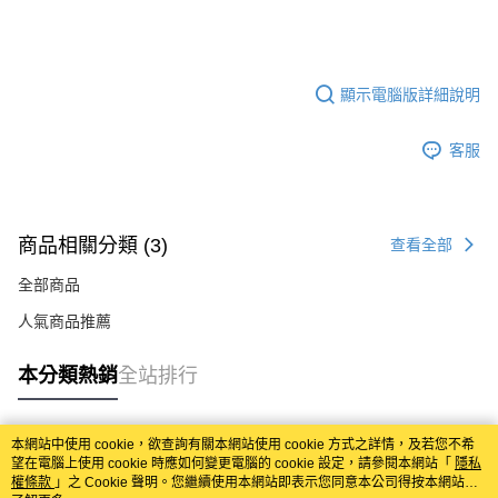
每筆NT$120，滿NT$1,099(含以上)免運費
購買商品的店家。未經商家同意取消之訂單仍視為有效，需透過AFTEE先享
後付繳納相關費用。
離島宅配(郵局)
※ 交易是否成功請以「AFTEE先享後付 」之結帳頁面顯示為準，若有關於
是否繳費成功／繳費後需取消欲退款等相關疑問，請聯繫「AFTEE先享後付
每筆NT$180，滿NT$1,799(含以上)免運費
客戶支援中心」
https://netprotections.freshdesk.com/support/home
顯示電腦版詳細說明
【注意事項】
１．透過由恩沛科技股份有限公司提供之「AFTEE先享後付」服務完成之交
客服
易，需依本服務之必要範圍內提供個人資料，並將交易相關給付款項請求債
權轉讓予恩沛科技股份有限公司。
２．關於個人資料處理事宜，請瀏覽以下網址：
https://aftee.tw/terms/#terms3
商品相關分類 (3)
查看全部
３．未成年的使用者請事先徵得法定代理人或監護人之同意方可使用
「AFTEE先享後付」，若未經同意申辦者引起之損失，本公司不負相關責
全部商品
任。
４．使用「AFTEE先享後付」時，將依據個別帳號之用戶狀況，依本公司即
人氣商品推薦
時審查核予不同之上限額度；若仍有額度不足之情形，本公司將視審查結果
請求用戶進行身份認證。
５．嚴禁一人註冊多個帳號或使用他人資訊註冊。若發現惡意使用之情形，
本分類熱銷
全站排行
恩沛科技股份有限公司將有權停止該用戶之使用額度並採取法律行動。
本網站中使用 cookie，欲查詢有關本網站使用 cookie 方式之詳情，及若您不希
熱門標籤
望在電腦上使用 cookie 時應如何變更電腦的 cookie 設定，請參閱本網站「
隱私
權條款
」之 Cookie 聲明。您繼續使用本網站即表示您同意本公司得按本網站使