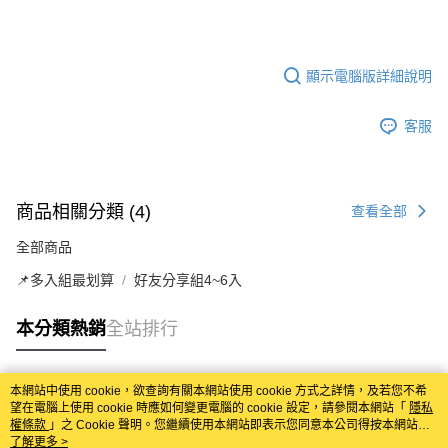
顯示電腦版詳細說明
客服
商品相關分類 (4)
查看全部
全部商品
📌多入組最划算
好友分享組4~6入
本分類熱銷
全站排行
本網站中使用 cookie，欲查詢有關本網站使用 cookie 方式之詳情，及若您不希
熱門標籤
望在電腦上使用 cookie 時應如何變更電腦的 cookie 設定，請參閱本網站「
隱私
權條款
」之 Cookie 聲明。您繼續使用本網站即表示您同意本公司得按本網站使
用條款之 Cookie 聲明使用 cookie。
了解更多 >