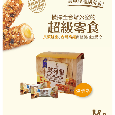
宅配(新竹貨運)
※ 請注意：結帳手續完成當下不需立刻繳費，但若您需要取消訂單，請聯絡
每筆NT$120，滿NT$1,099(含以上)免運費
購買商品的店家。未經商家同意取消之訂單仍視為有效，需透過AFTEE先享
後付繳納相關費用。
離島宅配(郵局)
※ 交易是否成功請以「AFTEE先享後付 」之結帳頁面顯示為準，若有關於
是否繳費成功／繳費後需取消欲退款等相關疑問，請聯繫「AFTEE先享後付
每筆NT$180，滿NT$1,799(含以上)免運費
客戶支援中心」
https://netprotections.freshdesk.com/support/home
【注意事項】
１．透過由恩沛科技股份有限公司提供之「AFTEE先享後付」服務完成之交
易，需依本服務之必要範圍內提供個人資料，並將交易相關給付款項請求債
權轉讓予恩沛科技股份有限公司。
２．關於個人資料處理事宜，請瀏覽以下網址：
https://aftee.tw/terms/#terms3
３．未成年的使用者請事先徵得法定代理人或監護人之同意方可使用
「AFTEE先享後付」，若未經同意申辦者引起之損失，本公司不負相關責
任。
４．使用「AFTEE先享後付」時，將依據個別帳號之用戶狀況，依本公司即
時審查核予不同之上限額度；若仍有額度不足之情形，本公司將視審查結果
請求用戶進行身份認證。
５．嚴禁一人註冊多個帳號或使用他人資訊註冊。若發現惡意使用之情形，
恩沛科技股份有限公司將有權停止該用戶之使用額度並採取法律行動。