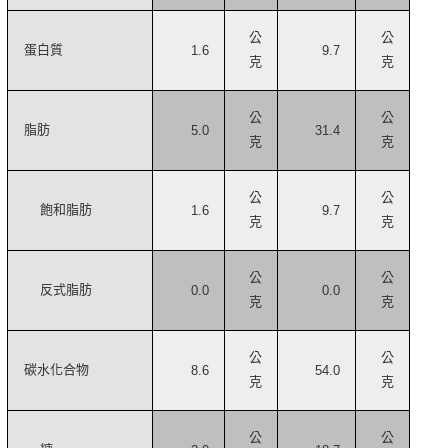
公
公
蛋白質
1.6
9.7
克
克
公
公
脂肪
5.0
31.4
克
克
公
公
飽和脂肪
1.6
9.7
克
克
公
公
反式脂肪
0.0
0.0
克
克
公
公
碳水化合物
8.6
54.0
克
克
公
公