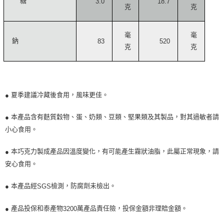
糖
3.0
18.7
克
克
毫
毫
鈉
83
520
克
克
夏季建議冷藏後食用，風味更佳。
●
本產品含有麩質穀物、蛋、奶類、豆類、堅果類及其製品，對其過敏者請
●
小心食用。
本巧克力製成產品因溫度變化，有可能產生霧狀油脂，此屬正常現象，請
●
安心食用。
本產品經
檢測，防腐劑未檢出。
●
SGS
產品投保和泰產物
萬產品責任險，投保金額非理賠金額。
●
3200