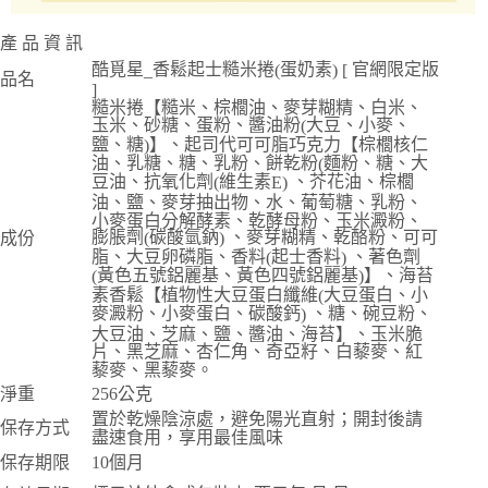
產 品 資 訊
酷覓星
香鬆起士糙米捲
蛋奶素
官網限定版
_
(
) [
品名
]
糙米捲【糙米、棕櫚油、麥芽糊精、白米、
玉米、砂糖、蛋粉、醬油粉
大豆、小麥、
(
鹽、糖
】、起司代可可脂巧克力【棕櫚核仁
)
油、乳糖、糖、乳粉、餅乾粉
麵粉、糖、大
(
豆油、抗氧化劑
維生素
、芥花油、棕櫚
(
E)
油、鹽、麥芽抽出物、水、葡萄糖、乳粉、
小麥蛋白分解酵素、乾酵母粉、玉米澱粉、
膨脹劑
碳酸氫鈉
、麥芽糊精、乾酪粉、可可
成份
(
)
脂、大豆卵磷脂、香料
起士香料
、著色劑
(
)
黃色五號鋁麗基、黃色四號鋁麗基
】、海苔
(
)
素香鬆【植物性大豆蛋白纖維
大豆蛋白、小
(
麥澱粉、小麥蛋白、碳酸鈣
、糖、碗豆粉、
)
大豆油、芝麻、鹽、醬油、海苔】、玉米脆
片、黑芝麻、杏仁角、奇亞籽、白藜麥、紅
藜麥、黑藜麥。
淨重
256
公克
置於乾燥陰涼處，避免陽光直射；開封後請
保存方式
盡速食用，享用最佳風味
保存期限
10
個月