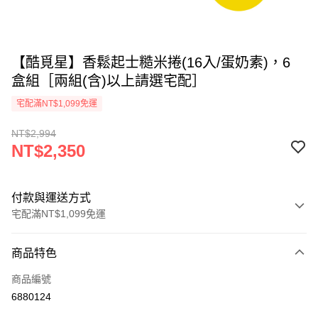
【酷覓星】香鬆起士糙米捲(16入/蛋奶素)，6
盒組［兩組(含)以上請選宅配］
宅配滿NT$1,099免運
NT$2,994
NT$2,350
付款與運送方式
宅配滿NT$1,099免運
付款方式
商品特色
信用卡一次付款
商品編號
超商取貨付款
6880124
LINE Pay