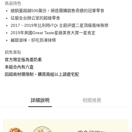
商品特色
Apple Pay
總銷量超越500萬份，締造團購銷售奇蹟的冠軍零食
征服全台辦公室的超級零食
街口支付
2017、2019年比利時iTQi 主廚評選二星頂級風味殊榮
悠遊付
2019年英國Great Taste星級美食大賞一星肯定
鹹甜滋味，好吃到凍抹條
Google Pay
銷售重點
AFTEE先享後付
官方限定版為蛋奶素
相關說明
本組合內有六盒
【關於「AFTEE先享後付」】
ATM付款
AFTEE先享後付是「在收到商品之後才付款」的支付方式。 讓您購物簡單
因超商材積限制，購買兩組以上請選宅配
便利好安心！
１．簡單：不需註冊會員、不需綁卡、不需儲值。
運送方式
２．便利：只要手機號碼，簡訊認證，即可結帳。
３．安心：先確認商品／服務後，再付款。
全家取貨付款
詳細說明
相關推薦
每筆NT$90，滿NT$1,200(含以上)免運費
【「AFTEE先享後付」結帳流程】
１．於結帳方式選擇「AFTEE先享後付」後，將跳轉至「AFTEE先享後付」
7-11取貨付款
結帳頁面，進行簡訊認證並確認金額後，即可完成結帳。
２．訂單成立數日內，您將收到繳費通知簡訊。
每筆NT$90，滿NT$1,200(含以上)免運費
３．收到繳費通知簡訊後14天內，點擊此簡訊中的連結，可透過四大超商／
ATM／網路銀行／等多元方式進行付款，方視為交易完成。