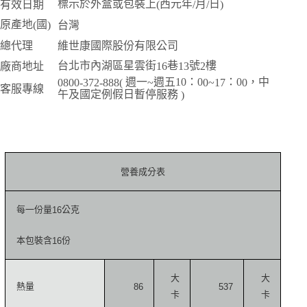
標示於外盒或包裝上
西元年
月
日
有效日期
(
/
/
)
原產地
國
台灣
(
)
總代理
維世康國際股份有限公司
台北市內湖區星雲街
巷
號
樓
廠商地址
16
13
2
週一
週五10：0
：0
，中
0800-372-888(
~
0~17
0
客服專線
午及國定例假日暫停服務
)
營養成分表
每一份量
公克
16
本包裝含
份
16
大
大
熱量
86
537
卡
卡