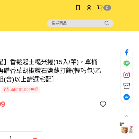
0
星】香鬆起士糙米捲(15入/葷)，單桶
再贈香草胡椒鑽石鹽蘇打餅(輕巧包)乙
組(含)以上請選宅配］
宅配滿NT$1,099免運
99