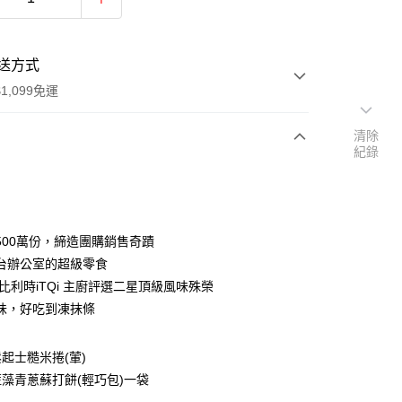
送方式
1,099免運
清除
紀錄
次付款
付款
500萬份，締造團購銷售奇蹟
台辦公室的超級零食
年比利時iTQi 主廚評選二星頂級風味殊榮
味，好吃到凍抹條
起士糙米捲(葷)
y
藻青蔥蘇打餅(輕巧包)一袋