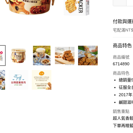
付款與運
宅配滿NT$
付款方式
商品特色
信用卡一
商品編號
6714890
超商取貨
商品特色
LINE Pay
總銷量
征服全
Apple Pay
2017
街口支付
鹹甜滋
悠遊付
銷售重點
超人氣香鬆
Google Pa
下單再贈藍