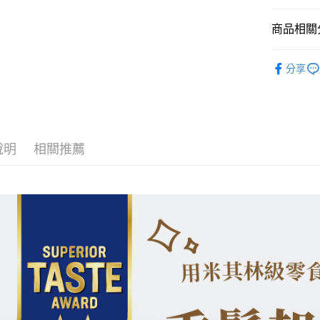
AFTEE先
相關說明
商品相關分
【關於「A
ATM付款
AFTEE
全部商品
便利好安
分享
１．簡單
人氣商品
２．便利
運送方式
３．安心
酷覓星
全家取貨
【「AFT
酷覓星
每筆NT$9
１．於結帳
付」結帳
說明
相關推薦
7-11取貨
２．訂單
３．收到繳
每筆NT$9
／ATM／
※ 請注意
宅配(新竹
絡購買商品
先享後付
每筆NT$1
※ 交易是
是否繳費成
離島宅配(
付客戶支
每筆NT$1
【注意事
１．透過由
交易，需