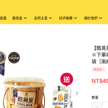
首選
酷覓星
自然主意
好評推薦
關於我們
【酷覓
※下單
袋［兩
買就送
NT$4
數量