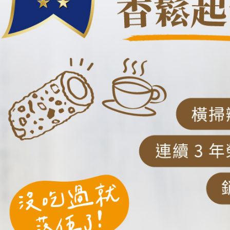
求債權轉
２．關於
https://aft
３．未成
「AFTE
任。
４．使用「
即時審查
結果請求
５．嚴禁
形，恩沛
動。