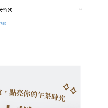
享後付
類 (4)
FTEE先享後付」】
先享後付是「在收到商品之後才付款」的支付方式。 讓您購物簡單
心！
客服
：不需註冊會員、不需綁卡、不需儲值。
推薦
：只要手機號碼，簡訊認證，即可結帳。
：先確認商品／服務後，再付款。
全系列商品
付款
EE先享後付」結帳流程】
香鬆起司糙米捲
0，滿NT$1,200(含以上)免運費
方式選擇「AFTEE先享後付」後，將跳轉至「AFTEE先享後
頁面，進行簡訊認證並確認金額後，即可完成結帳。
付款
成立數日內，您將收到繳費通知簡訊。
費通知簡訊後14天內，點擊此簡訊中的連結，可透過四大超商
0，滿NT$1,200(含以上)免運費
網路銀行／等多元方式進行付款，方視為交易完成。
：結帳手續完成當下不需立刻繳費，但若您需要取消訂單，請聯
貨運)
的店家。未經商家同意取消之訂單仍視為有效，需透過AFTEE
繳納相關費用。
20，滿NT$1,099(含以上)免運費
否成功請以「AFTEE先享後付 」之結帳頁面顯示為準，若有關於
功／繳費後需取消欲退款等相關疑問，請聯繫「AFTEE先享後
郵局)
援中心」
https://netprotections.freshdesk.com/support/home
80，滿NT$1,799(含以上)免運費
項】
恩沛科技股份有限公司提供之「AFTEE先享後付」服務完成之
依本服務之必要範圍內提供個人資料，並將交易相關給付款項請