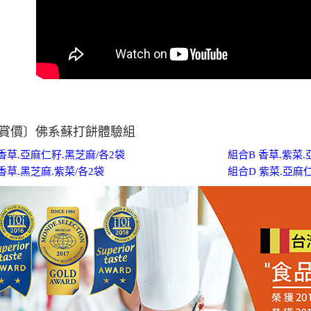
２．關於
https://aft
３．未成
「AFTE
任。
４．使用「
即時審查
結果請求
５．嚴禁
形，恩沛
賞價〕佛系蘇打餅體驗組
動。
香草.亞麻仁籽.黑芝麻/各2袋
組合B 香草.紫菜.
香草.黑芝麻.紫菜/各2袋
組合D 紫菜.亞麻