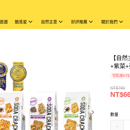
首選
酷覓星
自然主意
好評推薦
關於我們
【自然
+紫菜
宅配滿NT$
NT$780
NT$6
數量