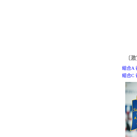
〔激
組合A 
組合C 