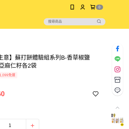
0
主意】蘇打餅體驗組系列B-香草椒鹽
+亞麻仁籽各2袋
1,099免運
60