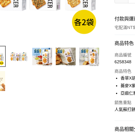
付款與運
宅配滿NT$
付款方式
商品特色
信用卡一
商品編號
6258348
超商取貨
商品特色
LINE Pay
香草X胡
蕎麥X紫
Apple Pay
亞麻仁籽
街口支付
銷售重點
人氣蘇打
悠遊付
Google Pa
商品相關分
AFTEE先