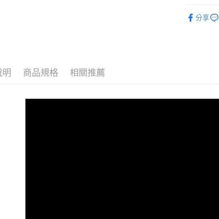
相關說明
全部商品
【關於「A
分享
ATM付款
人氣商品
AFTEE
便利好安
📌多入組
１．簡單
２．便利
運送方式
📌拜拜輕
３．安心
說明
商品規格
相關推薦
全家取貨
自然主意
【「AFT
每筆NT$9
１．於結帳
自然主意
付」結帳
7-11取貨
２．訂單
３．收到繳
每筆NT$9
／ATM／
※ 請注意
宅配(新竹
絡購買商品
先享後付
每筆NT$1
※ 交易是
是否繳費成
離島宅配(
付客戶支
每筆NT$1
【注意事
１．透過由
交易，需
求債權轉