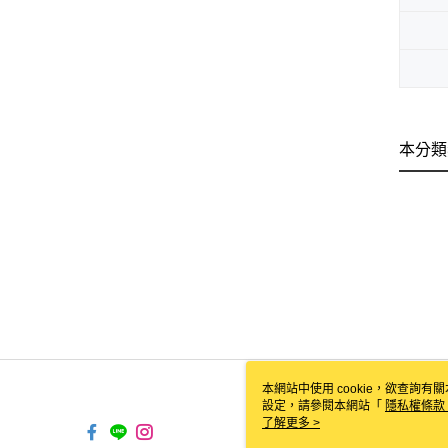
本分類
本網站中使用 cookie，欲查詢有關
設定，請參閱本網站「
隱私權條款
使用 cookie。
了解更多 >