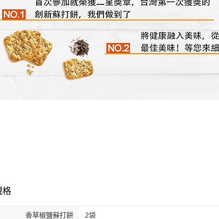
規格
香草椒鹽蘇打餅
2袋