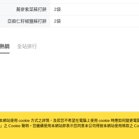
蕎麥紫菜蘇打餅
2袋
亞麻仁籽椒鹽蘇打餅
2袋
熱銷
全站排行
本網站使用 cookie 方式之詳情，及若您不希望在電腦上使用 cookie 時應如何變更電腦的
」之 Cookie 聲明。您繼續使用本網站即表示您同意本公司得按本網站使用條款之 Coo
關於我們
客服資訊
品牌故事
購物說明