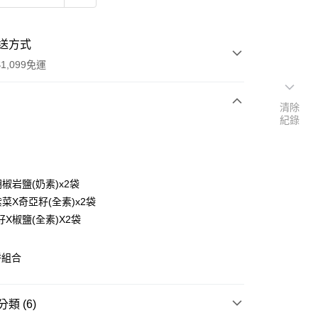
送方式
1,099免運
清除
紀錄
次付款
付款
椒岩鹽(奶素)x2袋
菜X奇亞籽(全素)x2袋
X椒鹽(全素)X2袋
餅組合
y
類 (6)
享後付