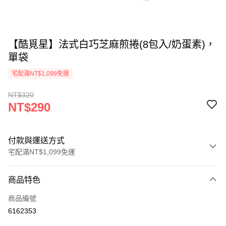
【酷覓星】法式白巧芝麻煎捲(8包入/奶蛋素)，
單袋
宅配滿NT$1,099免運
NT$320
NT$290
付款與運送方式
宅配滿NT$1,099免運
付款方式
商品特色
信用卡一次付款
商品編號
超商取貨付款
6162353
LINE Pay