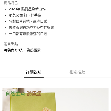
商品特色
Apple Pay
2020年 酷覓星全新力作
網美必備 打卡伴手禮
街口支付
特製薄片煎捲，酥脆口感
悠遊付
披覆香濃白巧克力及杏仁堅果
一口都有爆漿濃郁的口感
Google Pay
銷售重點
AFTEE先享後付
每袋內有8入，為奶蛋素
相關說明
【關於「AFTEE先享後付」】
ATM付款
AFTEE先享後付是「在收到商品之後才付款」的支付方式。 讓您購物簡單
便利好安心！
１．簡單：不需註冊會員、不需綁卡、不需儲值。
運送方式
詳細說明
相關推薦
２．便利：只要手機號碼，簡訊認證，即可結帳。
３．安心：先確認商品／服務後，再付款。
全家取貨付款
每筆NT$90，滿NT$1,200(含以上)免運費
【「AFTEE先享後付」結帳流程】
１．於結帳方式選擇「AFTEE先享後付」後，將跳轉至「AFTEE先享後付」
7-11取貨付款
結帳頁面，進行簡訊認證並確認金額後，即可完成結帳。
２．訂單成立數日內，您將收到繳費通知簡訊。
每筆NT$90，滿NT$1,200(含以上)免運費
３．收到繳費通知簡訊後14天內，點擊此簡訊中的連結，可透過四大超商／
ATM／網路銀行／等多元方式進行付款，方視為交易完成。