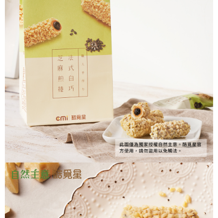
宅配(新竹貨運)
※ 請注意：結帳手續完成當下不需立刻繳費，但若您需要取消訂單，請聯絡
每筆NT$120，滿NT$1,099(含以上)免運費
購買商品的店家。未經商家同意取消之訂單仍視為有效，需透過AFTEE先享
後付繳納相關費用。
離島宅配(郵局)
※ 交易是否成功請以「AFTEE先享後付 」之結帳頁面顯示為準，若有關於
是否繳費成功／繳費後需取消欲退款等相關疑問，請聯繫「AFTEE先享後付
每筆NT$180，滿NT$1,799(含以上)免運費
客戶支援中心」
https://netprotections.freshdesk.com/support/home
【注意事項】
１．透過由恩沛科技股份有限公司提供之「AFTEE先享後付」服務完成之交
易，需依本服務之必要範圍內提供個人資料，並將交易相關給付款項請求債
權轉讓予恩沛科技股份有限公司。
２．關於個人資料處理事宜，請瀏覽以下網址：
https://aftee.tw/terms/#terms3
３．未成年的使用者請事先徵得法定代理人或監護人之同意方可使用
「AFTEE先享後付」，若未經同意申辦者引起之損失，本公司不負相關責
任。
４．使用「AFTEE先享後付」時，將依據個別帳號之用戶狀況，依本公司即
時審查核予不同之上限額度；若仍有額度不足之情形，本公司將視審查結果
請求用戶進行身份認證。
５．嚴禁一人註冊多個帳號或使用他人資訊註冊。若發現惡意使用之情形，
恩沛科技股份有限公司將有權停止該用戶之使用額度並採取法律行動。