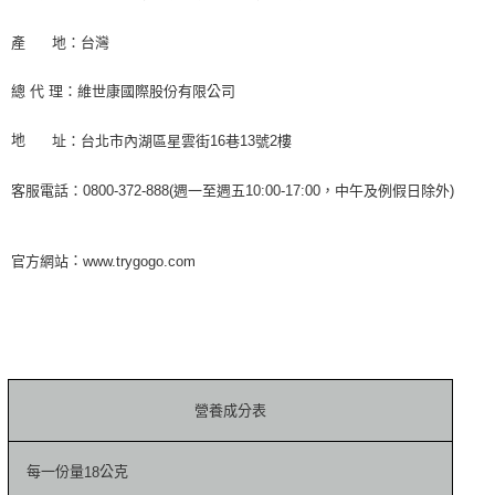
產
地：台灣
總
代
理：維世康國際股份有限公司
地
址：台北市內湖區星雲街
16
巷
13
號
2
樓
客服電話：0800-372-888(週一至週五10:00-17:00，中午及例假日除外)
：
官方網站
www.trygogo.com
營養成分表
每一份量
公克
18