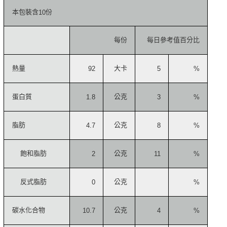
本包裝含
份
10
每份
每日參考值百分比
熱量
大卡
92
5
%
蛋白質
公克
1.8
3
%
脂肪
公克
4.7
8
%
飽和脂肪
公克
2
11
%
反式脂肪
公克
0
%
碳水化合物
公克
10.7
4
%