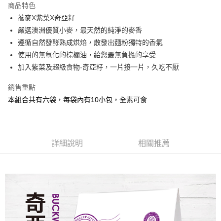
商品特色
Apple Pay
蕎麥X紫菜X奇亞籽
嚴選澳洲優質小麥，最天然的純淨的麥香
街口支付
遵循自然發酵熟成烘焙，散發出麵粉獨特的香氣
悠遊付
使用的無氫化的棕櫚油，給您最無負擔的享受
加入紫菜及超級食物-奇亞籽，一片接一片，久吃不厭
Google Pay
銷售重點
AFTEE先享後付
本組合共有六袋，每袋內有10小包，全素可食
相關說明
【關於「AFTEE先享後付」】
ATM付款
AFTEE先享後付是「在收到商品之後才付款」的支付方式。 讓您購物簡單
便利好安心！
１．簡單：不需註冊會員、不需綁卡、不需儲值。
運送方式
詳細說明
相關推薦
２．便利：只要手機號碼，簡訊認證，即可結帳。
３．安心：先確認商品／服務後，再付款。
全家取貨付款
每筆NT$90，滿NT$1,200(含以上)免運費
【「AFTEE先享後付」結帳流程】
１．於結帳方式選擇「AFTEE先享後付」後，將跳轉至「AFTEE先享後付」
7-11取貨付款
結帳頁面，進行簡訊認證並確認金額後，即可完成結帳。
２．訂單成立數日內，您將收到繳費通知簡訊。
每筆NT$90，滿NT$1,200(含以上)免運費
３．收到繳費通知簡訊後14天內，點擊此簡訊中的連結，可透過四大超商／
ATM／網路銀行／等多元方式進行付款，方視為交易完成。