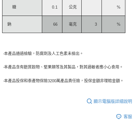
糖
公克
0.1
%
鈉
毫克
66
3
%
本產品通過檢驗，防腐劑及人工色素未檢出。
‧
本產品含有麩質穀物、堅果類等及其製品，對其過敏者應小心食用。
‧
本產品投保和泰產物保險
萬產品責任險，投保金額非理賠金額。
‧
3200
顯示電腦版詳細說明
客服