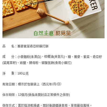
品
名：蕎麥紫菜奇亞籽蘇打餅
成
、棕櫚油
未氫化
分：小麥麵粉
(
未漂白
)
、糖、蕎麥、紫菜、奇亞籽
(
)
(
鼠尾草籽
)
、岩鹽、酵母粉、碳酸氫鈉
(
食用小蘇打
)
重：
淨
公克
180
月
日）
有效日期：標示於包裝袋上（西元年
/
/
保存期限：
12
個月
(
係指未開封且正常條件之保存
)
保存方式：置於陰涼乾燥處，開封後請儘速食用，享用最佳風味。