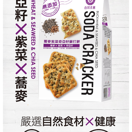
宅配(新竹貨運)
※ 請注意：結帳手續完成當下不需立刻繳費，但若您需要取消訂單，請聯絡
每筆NT$120，滿NT$1,099(含以上)免運費
購買商品的店家。未經商家同意取消之訂單仍視為有效，需透過AFTEE先享
後付繳納相關費用。
離島宅配(郵局)
※ 交易是否成功請以「AFTEE先享後付 」之結帳頁面顯示為準，若有關於
是否繳費成功／繳費後需取消欲退款等相關疑問，請聯繫「AFTEE先享後付
每筆NT$180，滿NT$1,799(含以上)免運費
客戶支援中心」
https://netprotections.freshdesk.com/support/home
【注意事項】
１．透過由恩沛科技股份有限公司提供之「AFTEE先享後付」服務完成之交
易，需依本服務之必要範圍內提供個人資料，並將交易相關給付款項請求債
權轉讓予恩沛科技股份有限公司。
２．關於個人資料處理事宜，請瀏覽以下網址：
https://aftee.tw/terms/#terms3
３．未成年的使用者請事先徵得法定代理人或監護人之同意方可使用
「AFTEE先享後付」，若未經同意申辦者引起之損失，本公司不負相關責
任。
４．使用「AFTEE先享後付」時，將依據個別帳號之用戶狀況，依本公司即
時審查核予不同之上限額度；若仍有額度不足之情形，本公司將視審查結果
請求用戶進行身份認證。
５．嚴禁一人註冊多個帳號或使用他人資訊註冊。若發現惡意使用之情形，
恩沛科技股份有限公司將有權停止該用戶之使用額度並採取法律行動。