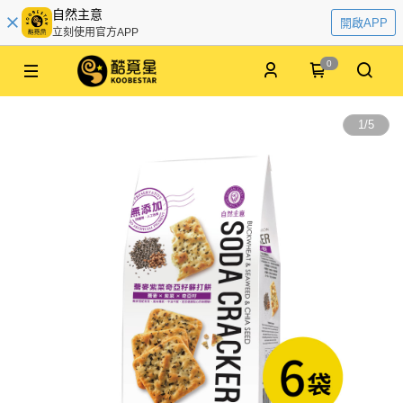
自然主意
開啟APP
立刻使用官方APP
0
1
/
5